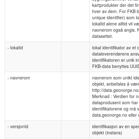
kartprodukter der det fin
hver av dem. For FKB b
unique identifier) som l
lokalId alene alltid vil v
navnerom også angis. 
datasettet.
- lokalId
lokal identifikator av e
dataleverendørens ansva
identifikatoren er unik
FKB-data benyttes UUID
- navnerom
navnerom som unikt ident
objekt, anbefales å væ
http://data.geonorge.no
Merknad : Verdien for n
dataprodusent som har 
identifikatorene og må v
data.geonorge.no eller
- versjonId
identifikasjon av en spe
objekt (instans)