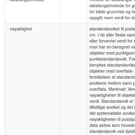
datafangstmetode for gru
for både grunnriss og h
oppgitt noen verdi for
- nøyaktighet
standardavviket til posis
cm. I de aller fleste s
eller forventet verdi f
man har en beregnet ve
objekter med punktgeome
punktstandardavvik. Fo
benyttes standardavviket
objekter med overflate-
forståelsen at standard
avvikene mellom sann 
overflata. Merknad: Ver
nøyaktigheten til obje
verdi. Standardavvik er
tilfeldige avviket og det
det systematiske avviket
nøyaktigheten til posis
data settes som hovedreg
standardavvik ved data