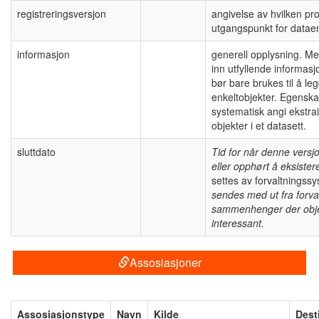
registreringsversjon
angivelse av hvilken pr
utgangspunkt for datae
informasjon
generell opplysning. Me
inn utfyllende informas
bør bare brukes til å l
enkeltobjekter. Egenskap
systematisk angi ekstr
objekter i et datasett.
sluttdato
Tid for når denne versjo
eller opphørt å eksister
settes av forvaltningss
sendes med ut fra forva
sammenhenger der objek
interessant.
Assosiasjoner
Assosiasjonstype
Navn
Kilde
Dest