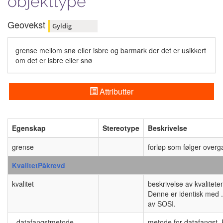
objekttype
Geovekst
Gyldig
grense mellom snø eller isbre og barmark der det er usikkert
om det er isbre eller snø
Attributter
Egenskap
Stereotype
Beskrivelse
grense
forløp som følger over
KvalitetPåkrevd
kvalitet
beskrivelse av kvalitet
Denne er identisk med .
av SOSI.
- datafangstmetode
metode for datafangst.