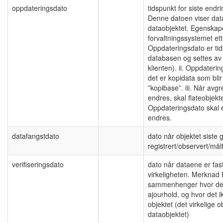
oppdateringsdato
tidspunkt for siste end
Denne datoen viser dat
dataobjektet. Egenskap
forvaltningssystemet ett
Oppdateringsdato er tid
databasen og settes av 
klienten). ii. Oppdateri
det er kopidata som blir 
”kopibase”. iii. Når avgre
endres, skal flateobjekt
Oppdateringsdato skal 
endres.
datafangstdato
dato når objektet siste 
registrert/observert/målt
verifiseringsdato
dato når dataene er fas
virkeligheten. Merknad 
sammenhenger hvor det 
ajourhold, og hvor det i
objektet (det virkelige 
dataobjektet)