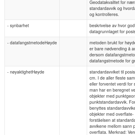
Geodatakvalitet for nær
standardavvik og hvord
og kontrolleres.
- synbarhet
beskrivelse av hvor god
datagrunnlaget for posis
- datafangstmetodeHøyde
metoden brukt for høyde
er bare nødvending å a
dersom datafangstmetod
datafangstmetode for gr
- nøyaktighetHøyde
standardavviket til posis
cm. I de aller fleste s
eller forventet verdi f
man har en beregnet ve
objekter med punktgeome
punktstandardavvik. Fo
benyttes standardavviket
objekter med overflate-
forståelsen at standard
avvikene mellom sann 
overflata. Merknad: Ver