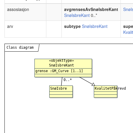
assosiasjon
avgrensesAvSnøIsbreKant
SnøI
SnøIsbreKant
0..*
arv
subtype
SnøIsbreKant
supe
Kvali