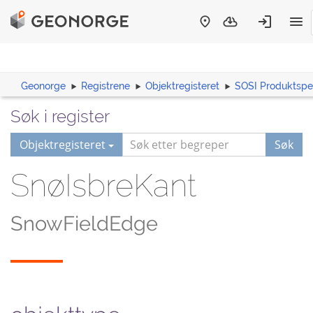
Geonorge
Registrene
Objektregisteret
SOSI Produktspes
Søk i register
Objektregisteret
Søk
SnøIsbreKant
SnowFieldEdge