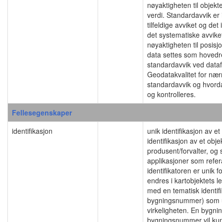
nøyaktigheten til obje
verdi. Standardavvik er
tilfeldige avviket og det
det systematiske avviket
nøyaktigheten til posis
data settes som hovedreg
standardavvik ved data
Geodatakvalitet for nær
standardavvik og hvord
og kontrolleres.
Fellesegenskaper
identifikasjon
unik identifikasjon av 
identifikasjon av et obj
produsent/forvalter, og
applikasjoner som refera
identifikatoren er unik f
endres i kartobjektets l
med en tematisk identif
bygningsnummer) som uni
virkeligheten. En byg
bygningsnummer vil ku