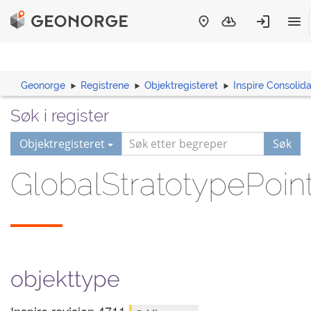
Geonorge
Registrene
Objektregisteret
Inspire Consoli
Søk i register
Objektregisteret
Søk
GlobalStratotypePoin
objekttype