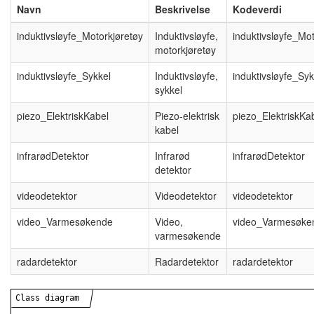
Navn
Beskrivelse
Kodeverdi
induktivsløyfe_Motorkjøretøy
Induktivsløyfe,
induktivsløyfe_Mot
motorkjøretøy
induktivsløyfe_Sykkel
Induktivsløyfe,
induktivsløyfe_Syk
sykkel
piezo_ElektriskKabel
Piezo-elektrisk
piezo_ElektriskKa
kabel
infrarødDetektor
Infrarød
infrarødDetektor
detektor
videodetektor
Videodetektor
videodetektor
video_Varmesøkende
Video,
video_Varmesøke
varmesøkende
radardetektor
Radardetektor
radardetektor