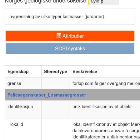
Norges geologiske undersøkelse
Gyldig
avgrensning av ulike typer løsmasser (jordarter)
Attributter
SOSI syntaks
Egenskap
Stereotype
Beskrivelse
grense
forløp som følger overgang mello
Fellesegenskaper_Losmassegrenser
identifikasjon
unik identifikasjon av et objekt
- lokalId
lokal identifikator av et objekt Me
dataleverendørens ansvar å sørge 
identifikatoren er unik innenfor 