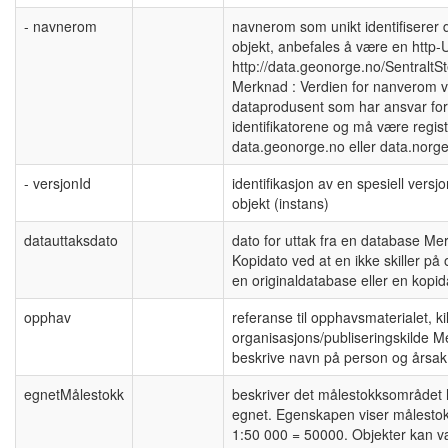
- navnerom
navnerom som unikt identifiserer da
objekt, anbefales å være en http
http://data.geonorge.no/SentraltS
Merknad : Verdien for nanverom vi
dataprodusent som har ansvar for
identifikatorene og må være registr
data.geonorge.no eller data.norg
- versjonId
identifikasjon av en spesiell versj
objekt (instans)
datauttaksdato
dato for uttak fra en database Mer
Kopidato ved at en ikke skiller på 
en originaldatabase eller en kopi
opphav
referanse til opphavsmaterialet, ki
organisasjons/publiseringskilde 
beskrive navn på person og årsak 
egnetMålestokk
beskriver det målestokksområdet 
egnet. Egenskapen viser målestok
1:50 000 = 50000. Objekter kan væ