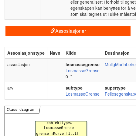
eller generalisert i forhold til eg
egenskapen kan benyttes for å vel
som skal tegnes ut i ulike målesto
Assosiasjoner
Assosiasjonstype
Navn
Kilde
Destinasjon
assosiasjon
løsmassegrense
MuligMarinLeire
LosmasseGrense
0..*
arv
subtype
supertype
LosmasseGrense
Fellesegenskap