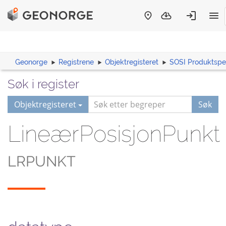
Geonorge
Registrene
Objektregisteret
SOSI Produktspes
Søk i register
Objektregisteret
Søk
LineærPosisjonPunkt
LRPUNKT