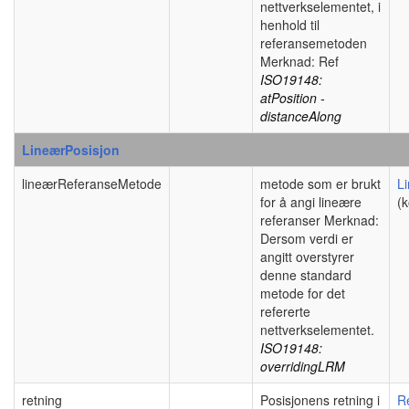
nettverkselementet, i
henhold til
referansemetoden
Merknad: Ref
ISO19148:
atPosition -
distanceAlong
LineærPosisjon
lineærReferanseMetode
metode som er brukt
L
for å angi lineære
(k
referanser Merknad:
Dersom verdi er
angitt overstyrer
denne standard
metode for det
refererte
nettverkselementet.
ISO19148:
overridingLRM
retning
Posisjonens retning i
R