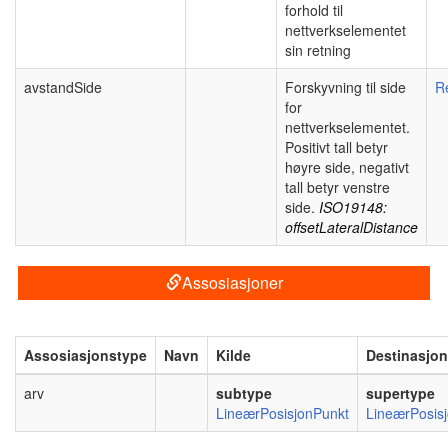
forhold til
nettverkselementet
sin retning
avstandSide
Forskyvning til side
R
for
nettverkselementet.
Positivt tall betyr
høyre side, negativt
tall betyr venstre
side.
ISO19148:
offsetLateralDistance
Assosiasjoner
Assosiasjonstype
Navn
Kilde
Destinasjon
arv
subtype
supertype
LineærPosisjonPunkt
LineærPosis