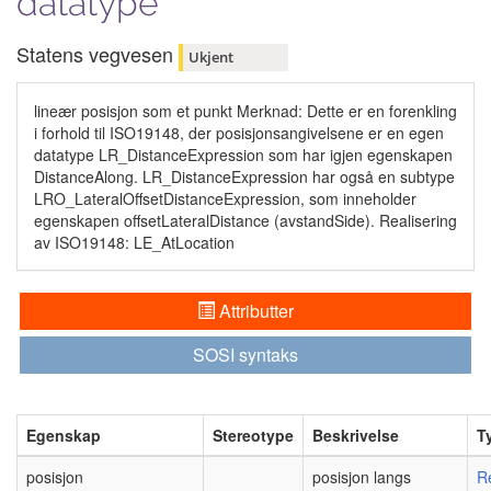
datatype
Statens vegvesen
Ukjent
lineær posisjon som et punkt Merknad: Dette er en forenkling
i forhold til ISO19148, der posisjonsangivelsene er en egen
datatype LR_DistanceExpression som har igjen egenskapen
DistanceAlong. LR_DistanceExpression har også en subtype
LRO_LateralOffsetDistanceExpression, som inneholder
egenskapen offsetLateralDistance (avstandSide). Realisering
av ISO19148: LE_AtLocation
Attributter
SOSI syntaks
Egenskap
Stereotype
Beskrivelse
T
posisjon
posisjon langs
R