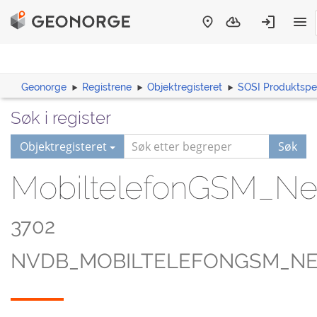
Geonorge
Registrene
Objektregisteret
SOSI Produktspes
Søk i register
Objektregisteret
Søk
MobiltelefonGSM_N
3702
NVDB_MOBILTELEFONGSM_N