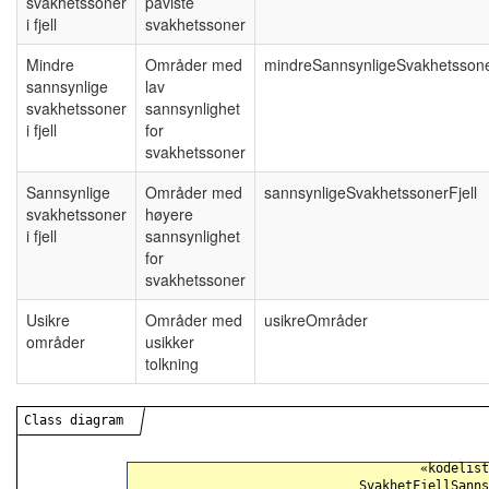
svakhetssoner
påviste
i fjell
svakhetssoner
Mindre
Områder med
mindreSannsynligeSvakhetssone
sannsynlige
lav
svakhetssoner
sannsynlighet
i fjell
for
svakhetssoner
Sannsynlige
Områder med
sannsynligeSvakhetssonerFjell
svakhetssoner
høyere
i fjell
sannsynlighet
for
svakhetssoner
Usikre
Områder med
usikreOmråder
områder
usikker
tolkning