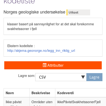
kodeliste
Norges geologiske undersøkelse
Utkast
klasser basert på sannsynlighet for at det skal forekomme
svakhetssoner i fjell
Ekstern kodeliste :
http://skjema.geonorge.no/legg_inn_riktig_url
Attributter
Lagre som:
Lagre
Navn
Beskrivelse
Kodeverdi
Ikke påvist
Områder uten
ikkePåvistSvakhetssonerFjell