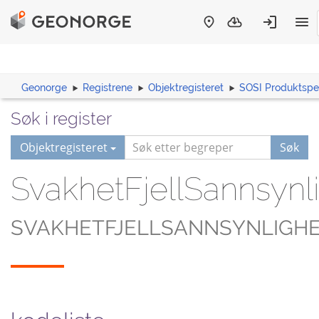
Geonorge
Registrene
Objektregisteret
SOSI Produktspes
Søk i register
Objektregisteret
Søk
SvakhetFjellSannsynl
SVAKHETFJELLSANNSYNLIGH