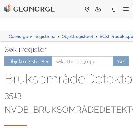
Geonorge
Registrene
Objektregisteret
SOSI Produktspes
Søk i register
Objektregisteret
Søk
BruksområdeDetektor
3513
NVDB_BRUKSOMRÅDEDETEKT