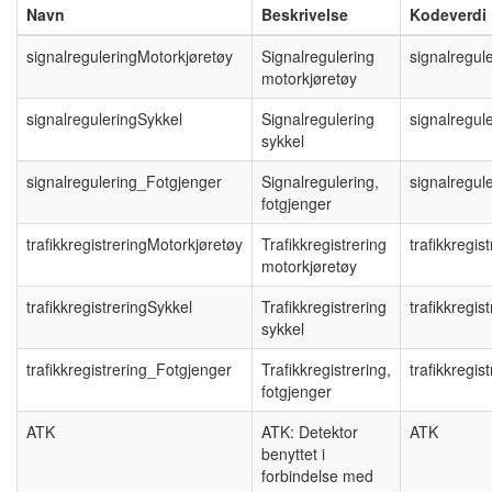
Navn
Beskrivelse
Kodeverdi
signalreguleringMotorkjøretøy
Signalregulering
signalregul
motorkjøretøy
signalreguleringSykkel
Signalregulering
signalregul
sykkel
signalregulering_Fotgjenger
Signalregulering,
signalregul
fotgjenger
trafikkregistreringMotorkjøretøy
Trafikkregistrering
trafikkregis
motorkjøretøy
trafikkregistreringSykkel
Trafikkregistrering
trafikkregis
sykkel
trafikkregistrering_Fotgjenger
Trafikkregistrering,
trafikkregis
fotgjenger
ATK
ATK: Detektor
ATK
benyttet i
forbindelse med