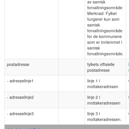
av samisk
forvaltningsområde
Merknad: Fylket
fungerer kun som
samisk
forvaltningsområde
for de kommunene
som er innlemmet i
samisk
forvaltningsområde.
postadresse
fylkets offisielle
postadresse
- adresselinje1
linje 1 i
mottakeradresen
- adresselinje2
linje 2 i
mottakeradressen
- adresselinje3
linje 3 i
mottakeradressen.