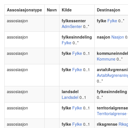
Assosiasjonstype
Navn
Kilde
Destinasjon
assosiasjon
fylkessenter
fylke
Fylke
0..*
AdmSenter
0..*
assosiasjon
fylkesinndeling
nasjon
Nasjon
0.
Fylke
0..*
assosiasjon
fylke
Fylke
0..1
kommuneinndel
Kommune
0..*
assosiasjon
fylke
Fylke
0..1
avtaltAvgrensni
AvtaltAvgrensning
0..*
assosiasjon
landsdel
fylkesinndeling
Landsdel
0..1
0..*
assosiasjon
fylke
Fylke
0..1
territorialgrense
Territorialgrense
assosiasjon
fylke
Fylke
0..1
riksgrense
Riks