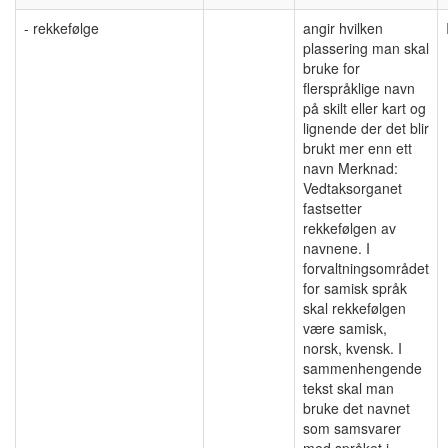
- rekkefølge
angir hvilken
plassering man skal
bruke for
flerspråklige navn
på skilt eller kart og
lignende der det blir
brukt mer enn ett
navn Merknad:
Vedtaksorganet
fastsetter
rekkefølgen av
navnene. I
forvaltningsområdet
for samisk språk
skal rekkefølgen
være samisk,
norsk, kvensk. I
sammenhengende
tekst skal man
bruke det navnet
som samsvarer
med språket i