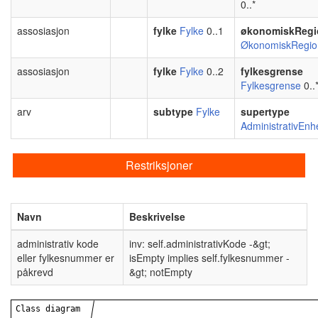
0..*
assosiasjon
fylke
Fylke
0..1
økonomiskRegi
ØkonomiskRegio
assosiasjon
fylke
Fylke
0..2
fylkesgrense
Fylkesgrense
0..
arv
subtype
Fylke
supertype
AdministrativEnh
Restriksjoner
Navn
Beskrivelse
administrativ kode
inv: self.administrativKode -&gt;
eller fylkesnummer er
isEmpty implies self.fylkesnummer -
påkrevd
&gt; notEmpty