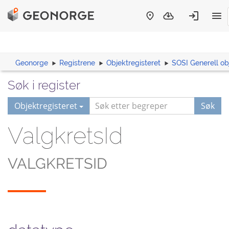
Geonorge
Registrene
Objektregisteret
SOSI Generell ob
Søk i register
Objektregisteret
Søk
ValgkretsId
VALGKRETSID