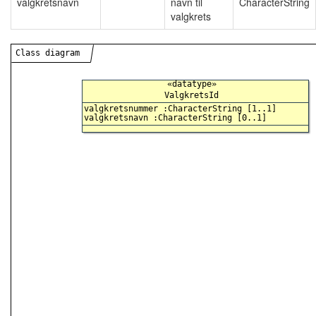
valgkretsnavn
navn til
CharacterString
valgkrets