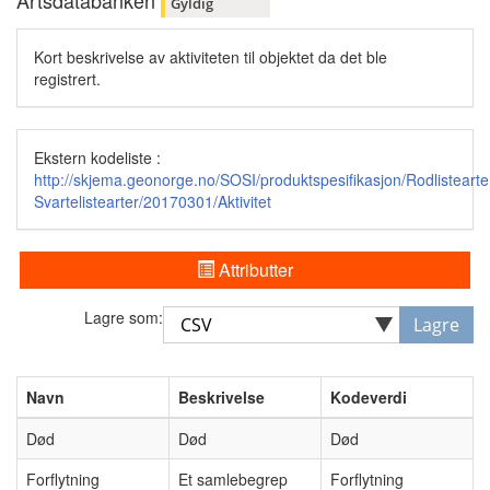
Artsdatabanken
Gyldig
Kort beskrivelse av aktiviteten til objektet da det ble
registrert.
Ekstern kodeliste :
http://skjema.geonorge.no/SOSI/produktspesifikasjon/Rodlistearte
Svartelistearter/20170301/Aktivitet
Attributter
Lagre som:
Lagre
Navn
Beskrivelse
Kodeverdi
Død
Død
Død
Forflytning
Et samlebegrep
Forflytning