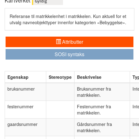
Kartverket
Gyldig
Referanse til matrikkelenhet i matrikkelen. Kun aktuell for et
utvalg navneobjekttyper innenfor kategorien «Bebyggelse».
Attributter
SOSI syntaks
Egenskap
Stereotype
Beskrivelse
Ty
bruksnummer
Bruksnummer fra
Int
matrikkelen.
festenummer
Festenummer fra
Int
matrikkelen.
gaardsnummer
Gårdsnummer fra
Int
matrikkelen.