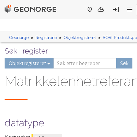
Geonorge
Registrene
Objektregisteret
SOSI Produktspes
Søk i register
Objektregisteret
Søk
Matrikkelenhetrefera
datatype