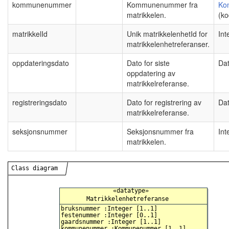
kommunenummer
Kommunenummer fra
Ko
matrikkelen.
(ko
matrikkelId
Unik matrikkelenhetId for
Int
matrikkelenhetreferanser.
oppdateringsdato
Dato for siste
Da
oppdatering av
matrikkelreferanse.
registreringsdato
Dato for registrering av
Da
matrikkelreferanse.
seksjonsnummer
Seksjonsnummer fra
Int
matrikkelen.