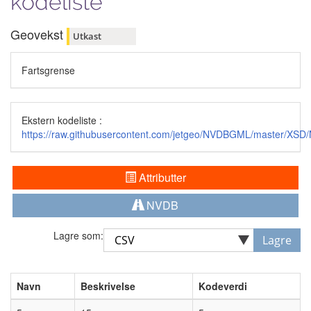
kodeliste
Geovekst
Utkast
Fartsgrense
Ekstern kodeliste :
https://raw.githubusercontent.com/jetgeo/NVDBGML/master/XSD
Attributter
NVDB
Lagre som:
Lagre
Navn
Beskrivelse
Kodeverdi