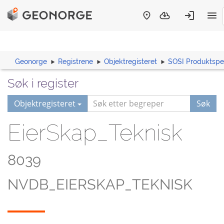
Geonorge
Registrene
Objektregisteret
SOSI Produktspes
Søk i register
Objektregisteret
Søk
EierSkap_Teknisk
8039
NVDB_EIERSKAP_TEKNISK