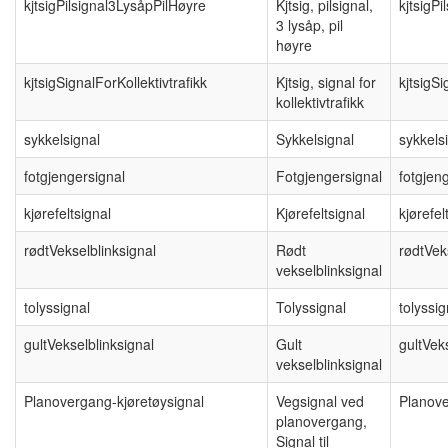
kjtsigPilsignal3LysåpPilHøyre
Kjtsig, pilsignal,
kjtsigP
3 lysåp, pil
høyre
kjtsigSignalForKollektivtrafikk
Kjtsig, signal for
kjtsigSi
kollektivtrafikk
sykkelsignal
Sykkelsignal
sykkels
fotgjengersignal
Fotgjengersignal
fotgjen
kjørefeltsignal
Kjørefeltsignal
kjørefel
rødtVekselblinksignal
Rødt
rødtVek
vekselblinksignal
tolyssignal
Tolyssignal
tolyssig
gultVekselblinksignal
Gult
gultVek
vekselblinksignal
Planovergang-kjøretøysignal
Vegsignal ved
Planove
planovergang,
Signal til