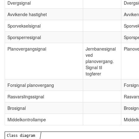
Dvergsignal
Dvergsi
Avvikende hastighet
Avviken
Sporvekselsignal
Sporvek
Sporsperresignal
Sporspe
Planovergangsignal
Jernbanesignal
Planove
ved
planovergang.
Signal til
togfører
Forsignal planovergang
Forsign
Rasvarslingssignal
Rasvars
Brosignal
Brosign
Middelkontrollampe
Middelk