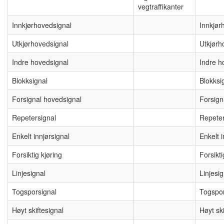
vegtraffikanter
Innkjørhovedsignal
Innkjør
Utkjørhovedsignal
Utkjørh
Indre hovedsignal
Indre h
Blokksignal
Blokksi
Forsignal hovedsignal
Forsign
Repetersignal
Repeter
Enkelt innjørsignal
Enkelt i
Forsiktig kjøring
Forsikti
Linjesignal
Linjesig
Togsporsignal
Togspor
Høyt skiftesignal
Høyt ski