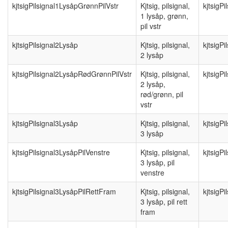
kjtsigPilsignal1LysåpGrønnPilVstr
Kjtsig, pilsignal,
kjtsigP
1 lysåp, grønn,
pil vstr
kjtsigPilsignal2Lysåp
Kjtsig, pilsignal,
kjtsigP
2 lysåp
kjtsigPilsignal2LysåpRødGrønnPilVstr
Kjtsig, pilsignal,
kjtsigP
2 lysåp,
rød/grønn, pil
vstr
kjtsigPilsignal3Lysåp
Kjtsig, pilsignal,
kjtsigP
3 lysåp
kjtsigPilsignal3LysåpPilVenstre
Kjtsig, pilsignal,
kjtsigP
3 lysåp, pil
venstre
kjtsigPilsignal3LysåpPilRettFram
Kjtsig, pilsignal,
kjtsigP
3 lysåp, pil rett
fram