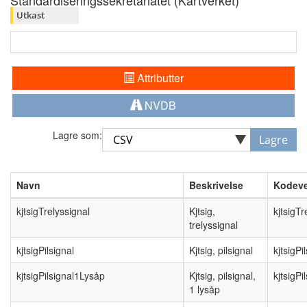
Standardiseringssekretariatet (Kartverket)
Utkast
Attributter
NVDB
Lagre som:
Lagre
Navn
Beskrivelse
Kodeve
kjtsigTrelyssignal
Kjtsig,
kjtsigTr
trelyssignal
kjtsigPilsignal
Kjtsig, pilsignal
kjtsigPi
kjtsigPilsignal1Lysåp
Kjtsig, pilsignal,
kjtsigP
1 lysåp