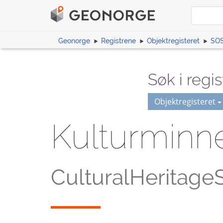
Geonorge
Registrene
Objektregisteret
SOS
Søk i regis
Objektregisteret
Kulturminn
CulturalHeritage