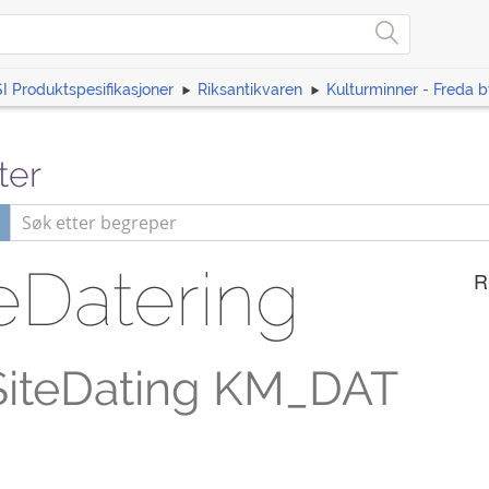
I Produktspesifikasjoner
Riksantikvaren
Kulturminner - Freda 
ter
eDatering
R
SiteDating KM_DAT