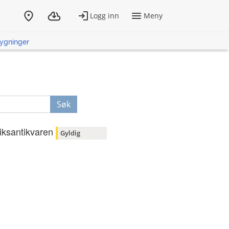
bygninger
Søk
iksantikvaren
Gyldig