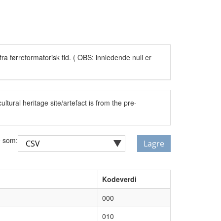
ra førreformatorisk tid. ( OBS: innledende null er
ltural heritage site/artefact is from the pre-
 som:
Lagre
Kodeverdi
000
010