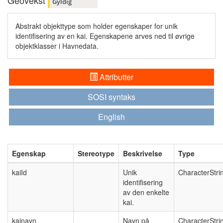
Geovekst
Gyldig
Abstrakt objekttype som holder egenskaper for unik
identifisering av en kai. Egenskapene arves ned til øvrige
objektklasser i Havnedata.
Attributter
SOSI syntaks
English
Egenskap
Stereotype
Beskrivelse
Type
kaiId
Unik
CharacterStri
identifisering
av den enkelte
kai.
kainavn
Navn på
CharacterStri