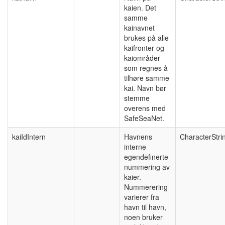
kaien. Det
samme
kainavnet
brukes på alle
kaifronter og
kaiområder
som regnes å
tilhøre samme
kai. Navn bør
stemme
overens med
SafeSeaNet.
kaiIdIntern
Havnens
CharacterStri
interne
egendefinerte
nummering av
kaier.
Nummerering
varierer fra
havn til havn,
noen bruker