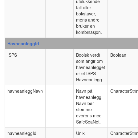
utelukkende
tall eller
bokstaver,
mens andre
bruker en
kombinasjon.
HavneanleggId
ISPS
Boolsk verdi
Boolean
som angir om
havneanlegget
er et ISPS
Havneanlegg.
havneanleggNavn
Navn på
CharacterStri
havneanlegg.
Navn bør
stemme
overens med
SafeSeaNet.
havneanleggId
Unik
CharacterStri