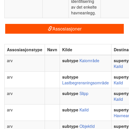
identifisering
av det enkelte
havneanlegg.
Assosiasjoner
Assosiasjonstype
Navn
Kilde
Destina
arv
subtype
Kaiområde
supert
KaiId
arv
subtype
supert
Lastbegrensningsområde
KaiId
arv
subtype
Slipp
supert
KaiId
arv
subtype
KaiId
supert
Havnean
arv
subtype
ObjektId
supert