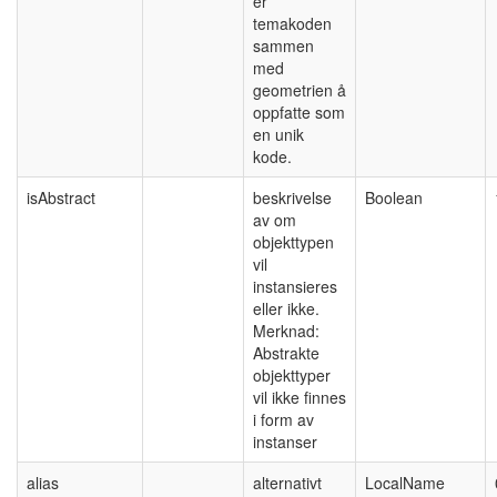
er
temakoden
sammen
med
geometrien å
oppfatte som
en unik
kode.
isAbstract
beskrivelse
Boolean
av om
objekttypen
vil
instansieres
eller ikke.
Merknad:
Abstrakte
objekttyper
vil ikke finnes
i form av
instanser
alias
alternativt
LocalName