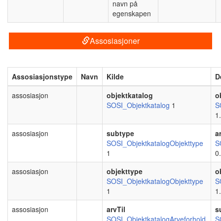
navn på
egenskapen
Assosiasjoner
Assosiasjonstype
Navn
Kilde
D
assosiasjon
objektkatalog
o
SOSI_Objektkatalog
1
S
1.
assosiasjon
subtype
a
SOSI_ObjektkatalogObjekttype
S
1
0.
assosiasjon
objekttype
o
SOSI_ObjektkatalogObjekttype
S
1
1.
assosiasjon
arvTil
s
SOSI_ObjektkatalogArveforhold
S