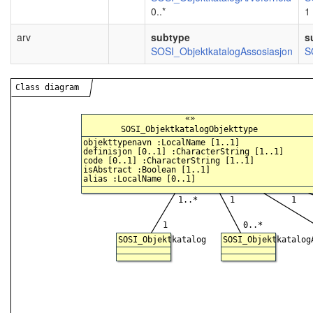
0..*
1
arv
subtype
s
SOSI_ObjektkatalogAssosiasjon
S