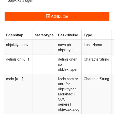
objektkatalogen
Attributter
Egenskap
Stereotype
Beskrivelse
Type
objekttypenavn
navn på
LocalName
objekttypen
definisjon [0..1]
definisjonen
CharacterString
på
obkjekttypen
code [0..1]
kode som er
CharacterString
unik for
objekttypen
Merknad: I
SOSI
generell
objektaktalog