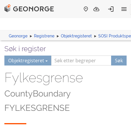
Geonorge
Registrene
Objektregisteret
SOSI Produktspes
Søk i register
Objektregisteret
Søk
Fylkesgrense
CountyBoundary
FYLKESGRENSE