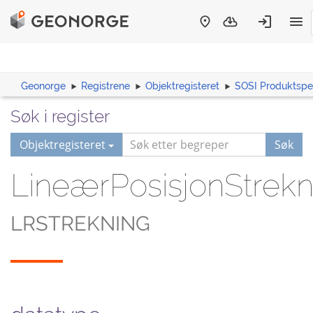
Geonorge
Registrene
Objektregisteret
SOSI Produktspes
Søk i register
Objektregisteret
Søk
LineærPosisjonStrekn
LRSTREKNING