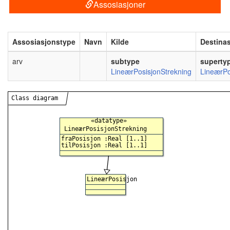
Assosiasjoner
Assosiasjonstype
Navn
Kilde
Destina
arv
subtype
superty
LineærPosisjonStrekning
LineærPo