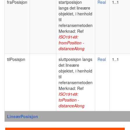
fraPosisjon
startposisjon
Real
1..1
langs det lineære
objektet, i henhold
til
referansemetoden
Merknad: Ref
ISO19148:
fromPosition -
distanceAlong
tilPosisjon
sluttposisjon langs
Real
1..1
det lineære
objektet, i henhold
til
referansemetoden
Merknad: Ref
ISO19148:
toPosition -
distanceAlong
LineærPosisjon