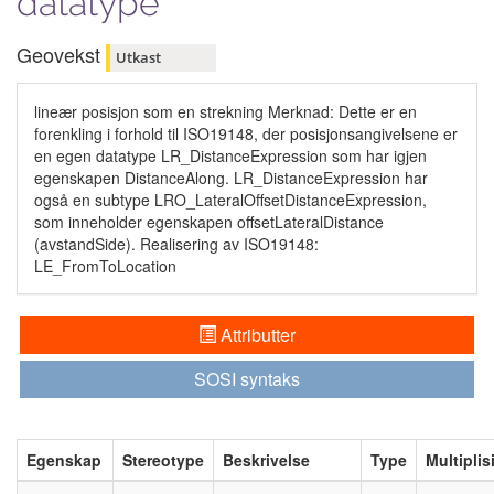
datatype
Geovekst
Utkast
lineær posisjon som en strekning Merknad: Dette er en
forenkling i forhold til ISO19148, der posisjonsangivelsene er
en egen datatype LR_DistanceExpression som har igjen
egenskapen DistanceAlong. LR_DistanceExpression har
også en subtype LRO_LateralOffsetDistanceExpression,
som inneholder egenskapen offsetLateralDistance
(avstandSide). Realisering av ISO19148:
LE_FromToLocation
Attributter
SOSI syntaks
Egenskap
Stereotype
Beskrivelse
Type
Multiplis