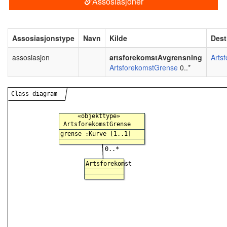
Assosiasjoner
Assosiasjonstype
Navn
Kilde
Dest
assosiasjon
artsforekomstAvgrensning
Arts
ArtsforekomstGrense
0..*