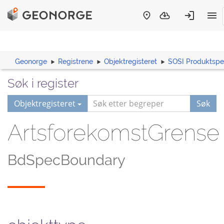
Geonorge
Registrene
Objektregisteret
SOSI Produktspes
Søk i register
Objektregisteret
Søk
ArtsforekomstGrense
BdSpecBoundary