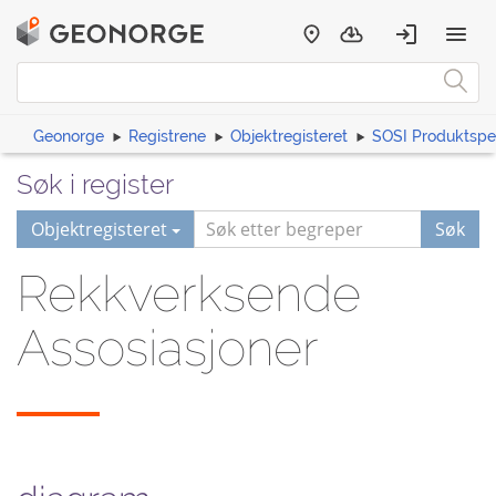
Geonorge
Registrene
Objektregisteret
SOSI Produktspes
Søk i register
Objektregisteret
Søk
Rekkverksende
Assosiasjoner