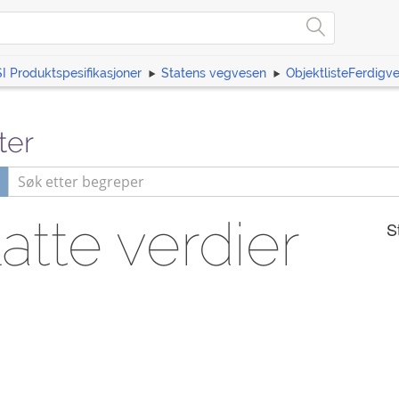
I Produktspesifikasjoner
Statens vegvesen
ObjektlisteFerdigv
ter
atte verdier
S