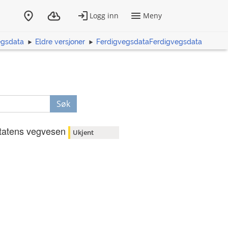
egsdata
Eldre versjoner
FerdigvegsdataFerdigvegsdata
Søk
tatens vegvesen
Ukjent