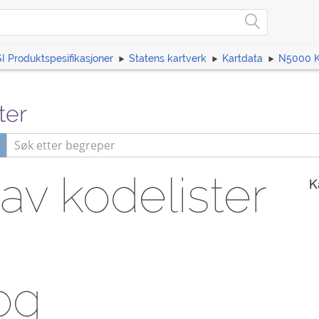
I Produktspesifikasjoner
Statens kartverk
Kartdata
N5000 K
ter
av kodelister
K
og