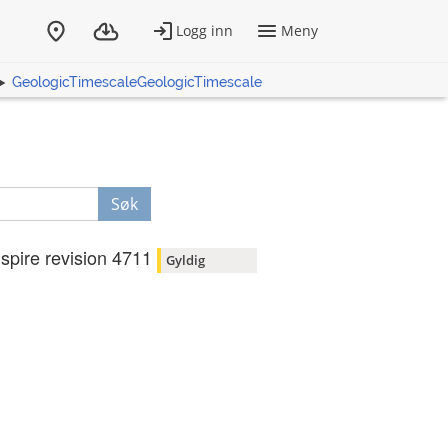
GeologicTimescaleGeologicTimescale
Søk
nspire revision 4711
Gyldig