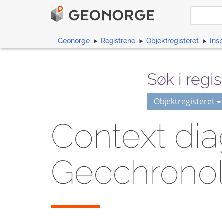
Geonorge
Registrene
Objektregisteret
Ins
Søk i regis
Objektregisteret
Context di
Geochronol