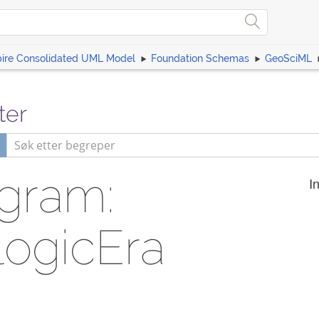
pire Consolidated UML Model
Foundation Schemas
GeoSciML
ter
agram:
I
ogicEra