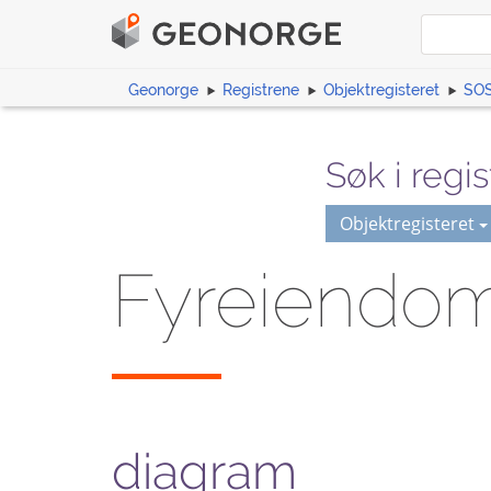
Geonorge
Registrene
Objektregisteret
SOS
Søk i regis
Objektregisteret
Fyreiendom
diagram