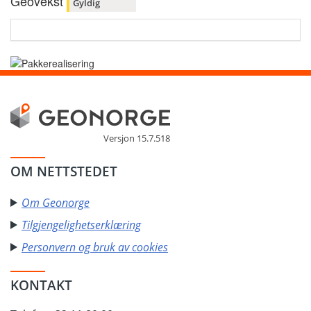
Geovekst
Gyldig