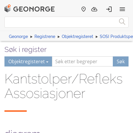
Geonorge
Registrene
Objektregisteret
SOSI Produktspes
Søk i register
Objektregisteret
Søk
Kantstolper/Refleks
Assosiasjoner