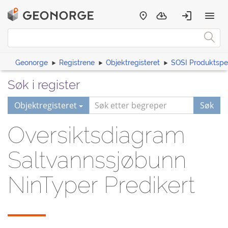
Geonorge
Registrene
Objektregisteret
SOSI Produktspes
Søk i register
Objektregisteret
Søk
Oversiktsdiagram
Saltvannssjøbunn
NinTyper Predikert