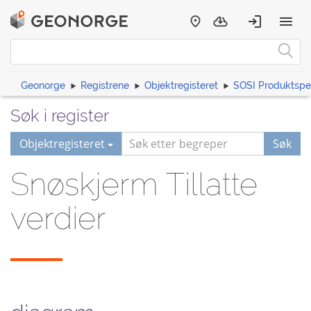
Geonorge
Registrene
Objektregisteret
SOSI Produktspes
Søk i register
Objektregisteret
Søk
Snøskjerm Tillatte
verdier