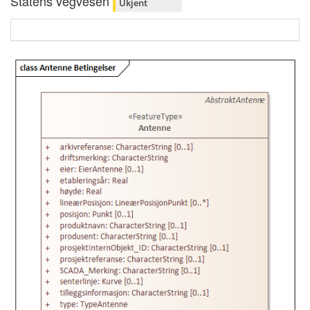
Statens vegvesen
Ukjent