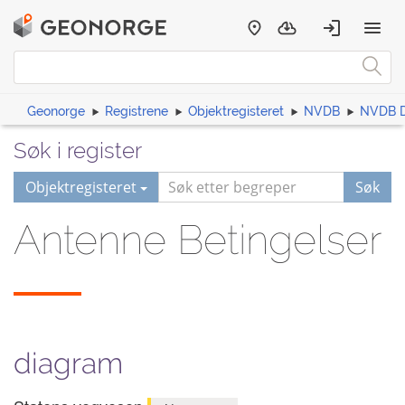
Geonorge
Registrene
Objektregisteret
NVDB
NVDB D
Søk i register
Objektregisteret
Søk
Antenne Betingelser
diagram