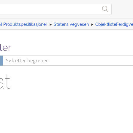
I Produktspesifikasjoner
Statens vegvesen
ObjektlisteFerdigv
ter
at