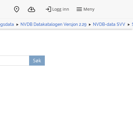
egsdata
NVDB Datakatalogen Versjon 2.29
NVDB-data SVV
Søk