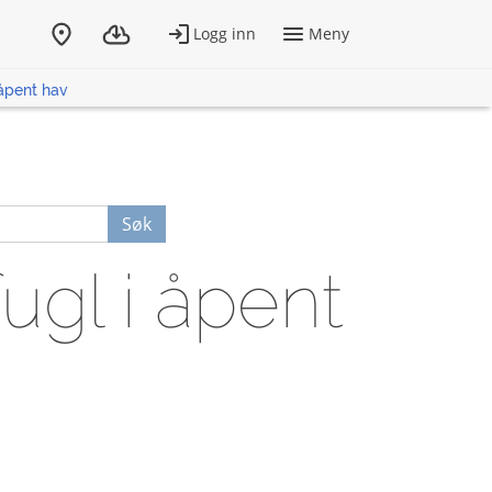
 åpent hav
Søk
ugl i åpent