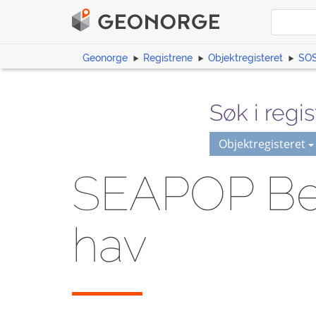
Geonorge
Registrene
Objektregisteret
SOS
Søk i regis
Objektregisteret
SEAPOP Best
hav