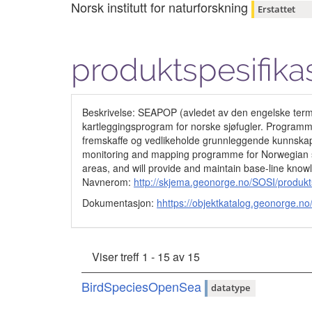
Norsk institutt for naturforskning
Erstattet
produktspesifika
Beskrivelse: SEAPOP (avledet av den engelske termen 
kartleggingsprogram for norske sjøfugler. Programmet
fremskaffe og vedlikeholde grunnleggende kunnskap o
monitoring and mapping programme for Norwegian se
areas, and will provide and maintain base-line kno
Navnerom:
http://skjema.geonorge.no/SOSI/produ
Dokumentasjon:
hhttps://objektkatalog.geonorg
Viser treff 1 - 15 av 15
BirdSpeciesOpenSea
datatype