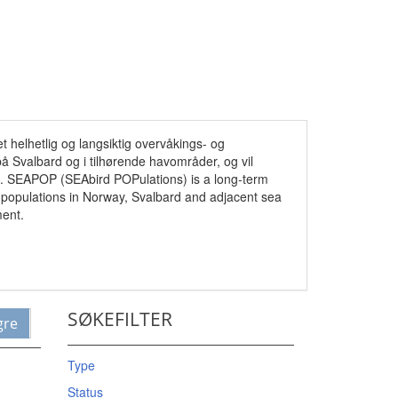
 helhetlig og langsiktig overvåkings- og
på Svalbard og i tilhørende havområder, og vil
ne. SEAPOP (SEAbird POPulations) is a long-term
populations in Norway, Svalbard and adjacent sea
ment.
SØKEFILTER
gre
Type
Status