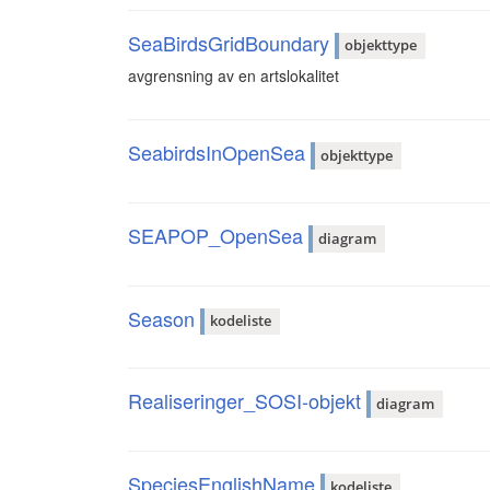
SeaBirdsGridBoundary
objekttype
avgrensning av en artslokalitet
SeabirdsInOpenSea
objekttype
SEAPOP_OpenSea
diagram
Season
kodeliste
Realiseringer_SOSI-objekt
diagram
SpeciesEnglishName
kodeliste