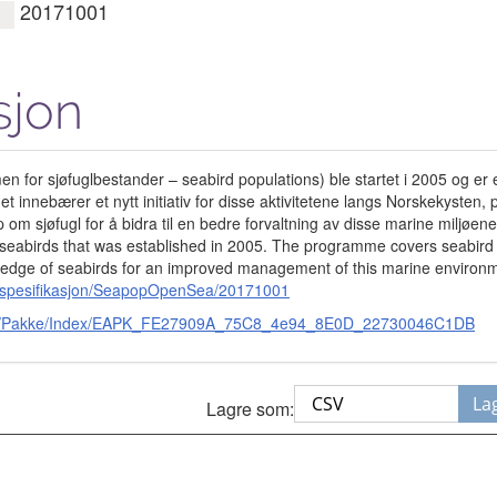
20171001
sjon
for sjøfuglbestander – seabird populations) ble startet i 2005 og er et
 innebærer et nytt initiativ for disse aktivitetene langs Norskekysten, 
m sjøfugl for å bidra til en bedre forvaltning av disse marine miljøe
abirds that was established in 2005. The programme covers seabird 
wledge of seabirds for an improved management of this marine environ
ktspesifikasjon/SeapopOpenSea/20171001
e.no/Pakke/Index/EAPK_FE27909A_75C8_4e94_8E0D_22730046C1DB
La
Lagre som: