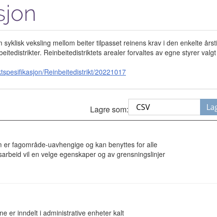
sjon
syklisk veksling mellom beiter tilpasset reinens krav i den enkelte årst
itedistrikter. Reinbeitedistriktets arealer forvaltes av egne styrer valgt 
spesifikasjon/Reinbeitedistrikt/20221017
La
Lagre som:
 er fagområde-uavhengige og kan benyttes for alle
sarbeid vil en velge egenskaper og av grensningslinjer
 er inndelt i administrative enheter kalt