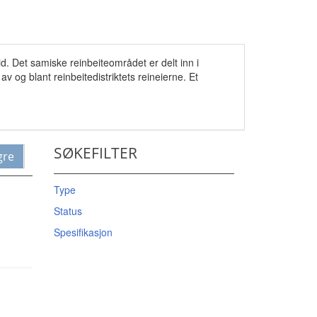
id. Det samiske reinbeiteområdet er delt inn i
av og blant reinbeitedistriktets reineierne. Et
SØKEFILTER
gre
Type
Status
Spesifikasjon