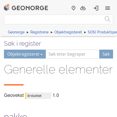
Geonorge
Registrene
Objektregisteret
SOSI Produktspes
Søk i register
Objektregisteret
Søk
Generelle elementer
Geovekst
1.0
Erstattet
pakke