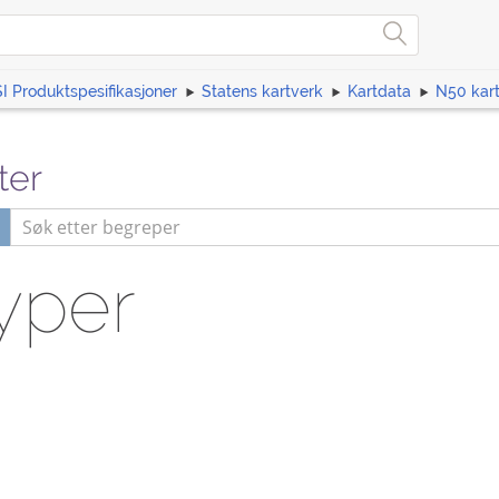
I Produktspesifikasjoner
Statens kartverk
Kartdata
N50 kar
ter
yper