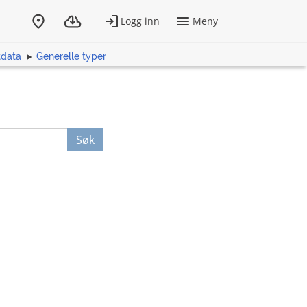
tdata
Generelle typer
Søk