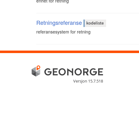
enhet for retning
Retningsreferanse
kodeliste
referansesystem for retning