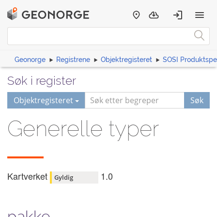
Geonorge
Registrene
Objektregisteret
SOSI Produktspes
Søk i register
Objektregisteret
Søk
Generelle typer
Kartverket
1.0
Gyldig
pakke