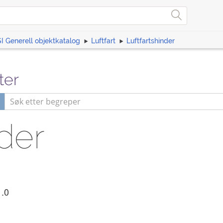
I Generell objektkatalog
Luftfart
Luftfartshinder
ter
nder
1.0