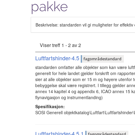
pakke
Beskrivelse: standarden vil gi muligheter for effekti
Viser treff 1 - 2 av 2
Luftfartshinder-4.5
fagområdestandard
standarden omfatter alle objekter som kan være luftfa
generelt for hele landet gjelder forskrift om rapporte
sier at alle objekter som er 15 m og høyere utenfor 
bebyggelse skal være registrert. I tillegg gjelder ann
annex 14 kapitel 4 og appendix 6, ICAO annex 15 k
flynavigasjon og instrumentlanding)
Spesifikasjon:
SOSI Generell objektkatalog\Luftfart\Luftfartshinder\
Luftfartshinder-4.5.1
fagområdestandard