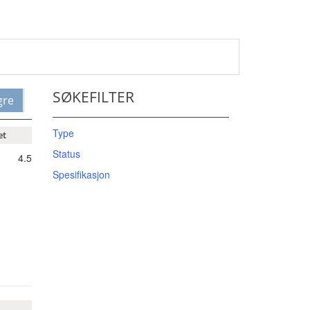
SØKEFILTER
gre
Type
et
Status
4.5
Spesifikasjon