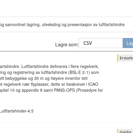
v og samordnet lagring, utveksling og presentasjon av luftfartshindre
La
Lagre som:
Erstatt
rtshindre. Luftfartshindre defineres i flere regelverk,
ring og registrering av luftfartshindre (BSL-E 2-1) som
tett bebyggelse og 30 m og høyere innenfor tett
et regelverk nær flyplasser, dette er beskrevet i ICAO
apitel 10 og appendix 8 samt PANS-OPS (Prosedyre for
Luftfartshinder-4.5
Gyldig