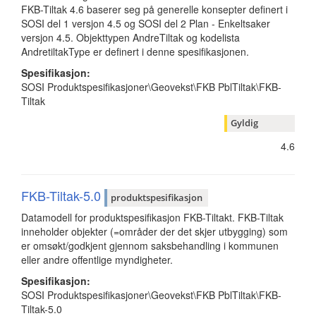
FKB-Tiltak 4.6 baserer seg på generelle konsepter definert i
SOSI del 1 versjon 4.5 og SOSI del 2 Plan - Enkeltsaker
versjon 4.5. Objekttypen AndreTiltak og kodelista
AndretiltakType er definert i denne spesifikasjonen.
Spesifikasjon:
SOSI Produktspesifikasjoner\Geovekst\FKB PblTiltak\FKB-
Tiltak
Gyldig
4.6
FKB-Tiltak-5.0
produktspesifikasjon
Datamodell for produktspesifikasjon FKB-Tiltakt. FKB-Tiltak
inneholder objekter (=områder der det skjer utbygging) som
er omsøkt/godkjent gjennom saksbehandling i kommunen
eller andre offentlige myndigheter.
Spesifikasjon:
SOSI Produktspesifikasjoner\Geovekst\FKB PblTiltak\FKB-
Tiltak-5.0