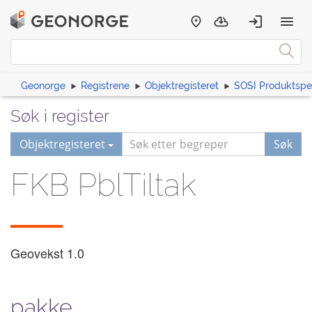
Geonorge
Registrene
Objektregisteret
SOSI Produktspes
Søk i register
Objektregisteret
Søk
FKB PblTiltak
Geovekst
1.0
pakke