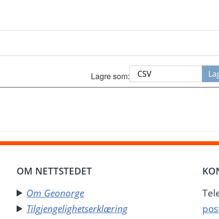
La
Lagre som: