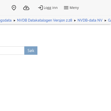
egsdata
NVDB Datakatalogen Versjon 2.28
NVDB-data NV
G
Søk