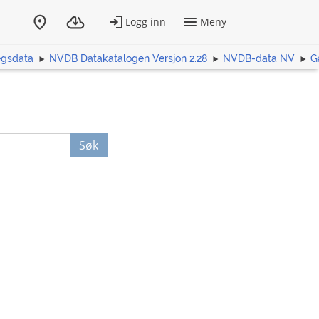
egsdata
NVDB Datakatalogen Versjon 2.28
NVDB-data NV
G
Søk