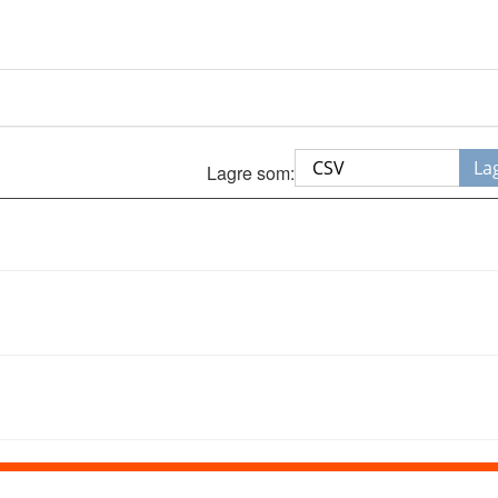
La
Lagre som: