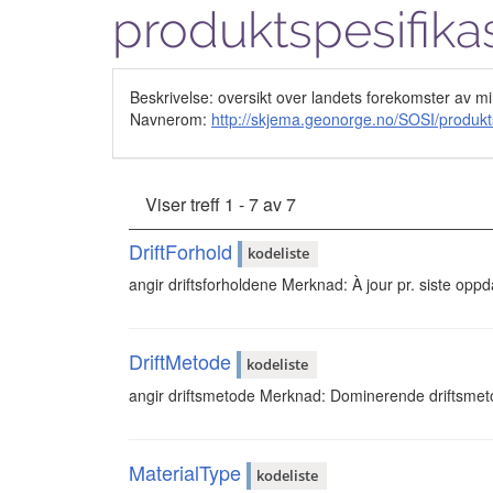
produktspesifika
Beskrivelse: oversikt over landets forekomster av m
Navnerom:
http://skjema.geonorge.no/SOSI/produkts
Viser treff 1 - 7 av 7
DriftForhold
kodeliste
angir driftsforholdene Merknad: À jour pr. siste oppd
DriftMetode
kodeliste
angir driftsmetode Merknad: Dominerende driftsmetod
MaterialType
kodeliste