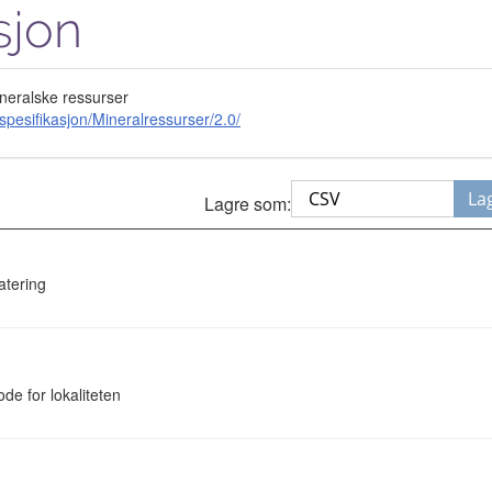
sjon
ineralske ressurser
pesifikasjon/Mineralressurser/2.0/
La
Lagre som:
atering
e for lokaliteten