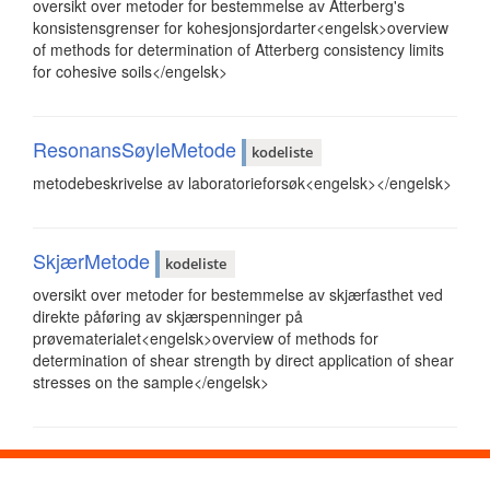
oversikt over metoder for bestemmelse av Atterberg's
konsistensgrenser for kohesjonsjordarter<engelsk>overview
of methods for determination of Atterberg consistency limits
for cohesive soils</engelsk>
ResonansSøyleMetode
kodeliste
metodebeskrivelse av laboratorieforsøk<engelsk></engelsk>
SkjærMetode
kodeliste
oversikt over metoder for bestemmelse av skjærfasthet ved
direkte påføring av skjærspenninger på
prøvematerialet<engelsk>overview of methods for
determination of shear strength by direct application of shear
stresses on the sample</engelsk>