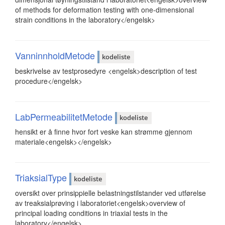
of methods for deformation testing with one-dimensional
strain conditions in the laboratory</engelsk>
VanninnholdMetode
kodeliste
beskrivelse av testprosedyre <engelsk>description of test
procedure</engelsk>
LabPermeabilitetMetode
kodeliste
hensikt er å finne hvor fort veske kan strømme gjennom
materiale<engelsk></engelsk>
TriaksialType
kodeliste
oversikt over prinsippielle belastningstilstander ved utførelse
av treaksialprøving i laboratoriet<engelsk>overview of
principal loading conditions in triaxial tests in the
laboratory</engelsk>