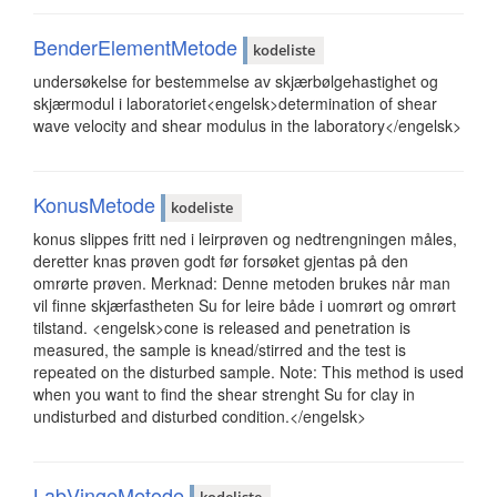
BenderElementMetode
kodeliste
undersøkelse for bestemmelse av skjærbølgehastighet og
skjærmodul i laboratoriet<engelsk>determination of shear
wave velocity and shear modulus in the laboratory</engelsk>
KonusMetode
kodeliste
konus slippes fritt ned i leirprøven og nedtrengningen måles,
deretter knas prøven godt før forsøket gjentas på den
omrørte prøven. Merknad: Denne metoden brukes når man
vil finne skjærfastheten Su for leire både i uomrørt og omrørt
tilstand. <engelsk>cone is released and penetration is
measured, the sample is knead/stirred and the test is
repeated on the disturbed sample. Note: This method is used
when you want to find the shear strenght Su for clay in
undisturbed and disturbed condition.</engelsk>
LabVingeMetode