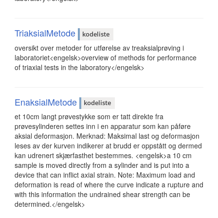
TriaksialMetode
kodeliste
oversikt over metoder for utførelse av treaksialprøving i
laboratoriet<engelsk>overview of methods for performance
of triaxial tests in the laboratory</engelsk>
EnaksialMetode
kodeliste
et 10cm langt prøvestykke som er tatt direkte fra
prøvesylinderen settes inn i en apparatur som kan påføre
aksial deformasjon. Merknad: Maksimal last og deformasjon
leses av der kurven indikerer at brudd er oppstått og dermed
kan udrenert skjærfasthet bestemmes. <engelsk>a 10 cm
sample is moved directly from a sylinder and is put into a
device that can inflict axial strain. Note: Maximum load and
deformation is read of where the curve indicate a rupture and
with this information the undrained shear strength can be
determined.</engelsk>