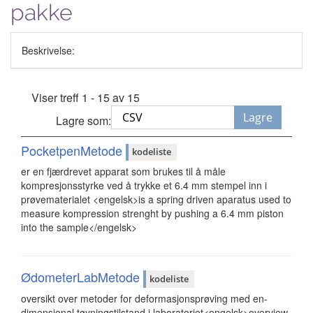
pakke
Beskrivelse:
Viser treff 1 - 15 av 15
Lagre
Lagre som:
PocketpenMetode
kodeliste
er en fjærdrevet apparat som brukes til å måle
kompresjonsstyrke ved å trykke et 6.4 mm stempel inn i
prøvematerialet <engelsk>is a spring driven aparatus used to
measure kompression strenght by pushing a 6.4 mm piston
into the sample</engelsk>
ØdometerLabMetode
kodeliste
oversikt over metoder for deformasjonsprøving med en-
dimensjonal tøyningstilstand i laboratoriet<engelsk>overview