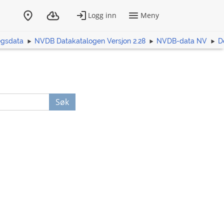
egsdata
NVDB Datakatalogen Versjon 2.28
NVDB-data NV
D
Søk