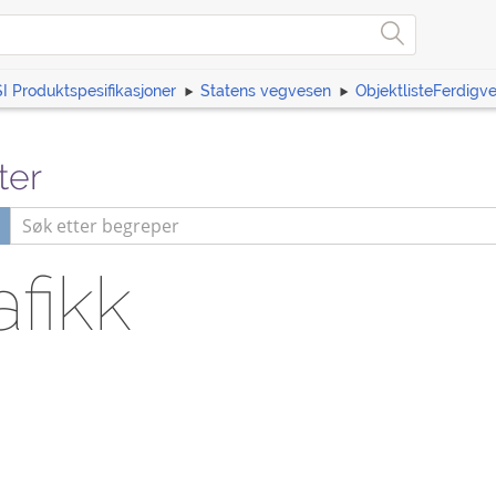
I Produktspesifikasjoner
Statens vegvesen
ObjektlisteFerdigv
ter
afikk