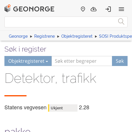
Geonorge
Registrene
Objektregisteret
SOSI Produktspes
Søk i register
Objektregisteret
Søk
Detektor, trafikk
Statens vegvesen
2.28
Ukjent
pakke