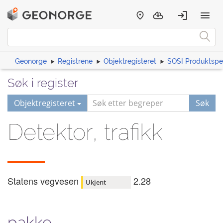
Geonorge
Registrene
Objektregisteret
SOSI Produktspes
Søk i register
Objektregisteret
Søk
Detektor, trafikk
Statens vegvesen
2.28
Ukjent
pakke