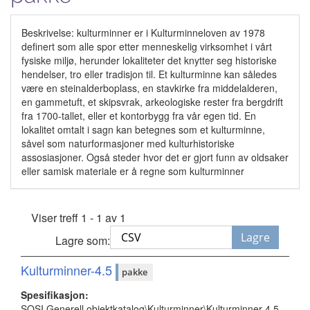
Beskrivelse: kulturminner er i Kulturminneloven av 1978
definert som alle spor etter menneskelig virksomhet i vårt
fysiske miljø, herunder lokaliteter det knytter seg historiske
hendelser, tro eller tradisjon til. Et kulturminne kan således
være en steinalderboplass, en stavkirke fra middelalderen,
en gammetuft, et skipsvrak, arkeologiske rester fra bergdrift
fra 1700-tallet, eller et kontorbygg fra vår egen tid. En
lokalitet omtalt i sagn kan betegnes som et kulturminne,
såvel som naturformasjoner med kulturhistoriske
assosiasjoner. Også steder hvor det er gjort funn av oldsaker
eller samisk materiale er å regne som kulturminner
Viser treff 1 - 1 av 1
Lagre
Lagre som:
Kulturminner-4.5
pakke
Spesifikasjon:
SOSI Generell objektkatalog\Kulturminner\Kulturminner-4.5