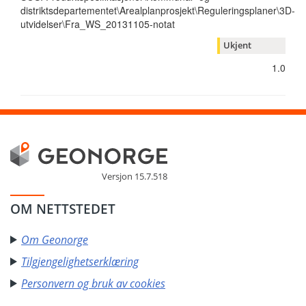
distriktsdepartementet\Arealplanprosjekt\Reguleringsplaner\3D-
utvidelser\Fra_WS_20131105-notat
Ukjent
1.0