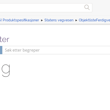
I Produktspesifikasjoner
Statens vegvesen
ObjektlisteFerdigv
ter
gg