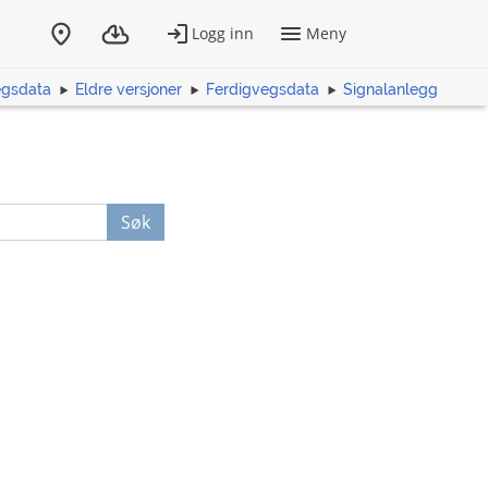
egsdata
Eldre versjoner
Ferdigvegsdata
Signalanlegg
Søk