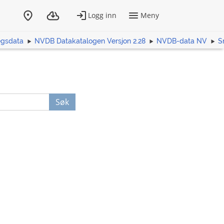
egsdata
NVDB Datakatalogen Versjon 2.28
NVDB-data NV
S
Søk